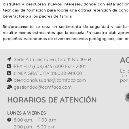
disfruten y descubran nuevos intereses, donde con esta acción
técnicas de formación para lograr una óptima retención de cono
benefactorío a los padres de familia.
Recíprocamente se crea un sentimiento de seguridad y confian
resultar menos estresantes que la escuela. En nuestro club apro
pequeños, valiendonos de diversos recursos pedágogicos, con pr
A
Sede Administrativa, Cra. 11 No. 10-34
PBX +57 (608) 436 6300 Ext - 2001
La 
LINEA GRATUITA 018000 941030
fue
atencionalusuario@comfaca.com
por 
gestiondoc@comfaca.com
HORARIOS DE ATENCIÓN
LUNES A VIERNES
8:00 a.m. - 11:00 a.m.
2:00 p.m. - 5:00 p.m.