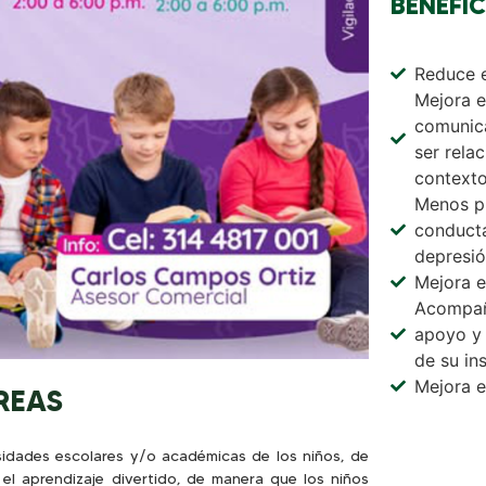
BENEFIC
Reduce e
Mejora e
comunica
ser rela
contexto
Menos pr
conducta
depresió
Mejora e
Acompañ
apoyo y 
de su in
Mejora e
REAS
sidades escolares y/o académicas de los niños, de
el aprendizaje divertido, de manera que los niños