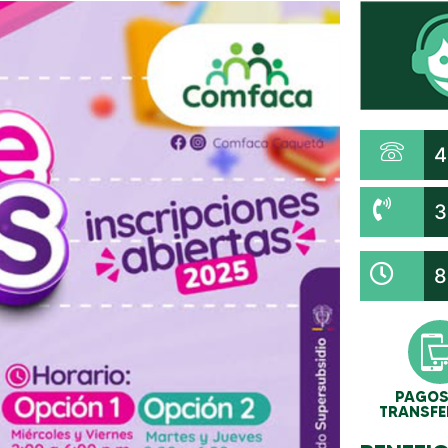
4
3
8
PAGOS
TRANSFE