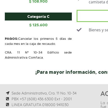
$ 108.900
camiseta d
Categoría C
$ 125.600
Bienes y s
PAGOS:
Cancelar los primeros 5 días de
cada mes en la caja de recaudo.
CRA. 11 N° 10-34 Edificio sede
Administrativa Comfaca.
¡Para mayor información, cons
A
Sede Administrativa, Cra. 11 No. 10-34
PBX +57 (608) 436 6300 Ext - 2001
La 
LINEA GRATUITA 018000 941030
fue