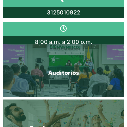
3125010922
8:00 a.m. a 2:00 p.m.
Auditorios
Auditorios
Más Información