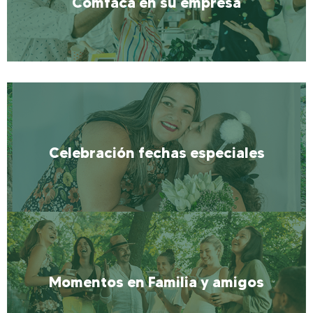
Comfaca en su empresa
Comfaca en su empresa
Más Información
Celebración fechas especiales
Celebración fechas especiales
Momentos en Familia y amigos
Más Información