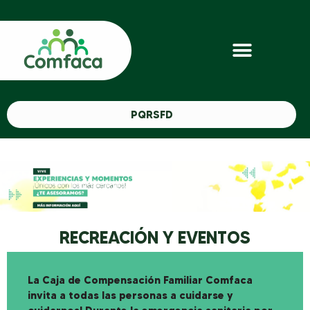
PQRSFD
RECREACIÓN Y EVENTOS
La Caja de Compensación Familiar Comfaca
invita a todas las personas a cuidarse y