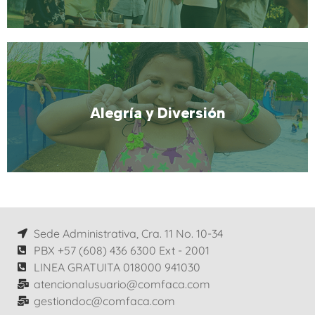
Momentos en Familia y amigos
Más Información
Alegría y Diversión
Alegría y Diversión
Sede Administrativa, Cra. 11 No. 10-34
Más Información
PBX +57 (608) 436 6300 Ext - 2001
LINEA GRATUITA 018000 941030
atencionalusuario@comfaca.com
gestiondoc@comfaca.com