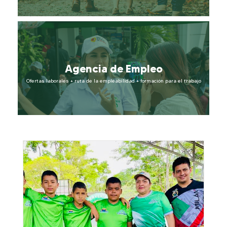
Subsidio
Agencia de Empleo
Más Información
Ofertas laborales + ruta de la empleabilidad + formación para el trabajo
Agencia de Empleo
Más Información