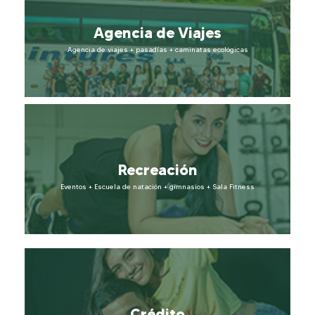
La Manigua
Agencia de Viajes
Más Información
Agencia de viajes + pasadías + caminatas ecológicas
Agencia de Viajes
Recreación
Más Información
Eventos + Escuela de natación + gimnasios + Sala Fitness
Recreación
Más Información
Crédito