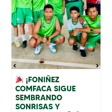
¡FONIÑEZ
G
COMFACA SIGUE
F
SEMBRANDO
Niñ
SONRISAS Y
Jor
ins