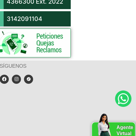
4366300 Ext. 2022
3142091104
SÍGUENOS
Agente
Virtual