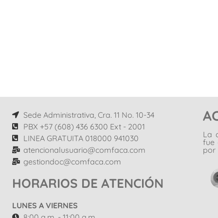
A
Sede Administrativa, Cra. 11 No. 10-34
PBX +57 (608) 436 6300 Ext - 2001
La 
LINEA GRATUITA 018000 941030
fue
atencionalusuario@comfaca.com
por 
gestiondoc@comfaca.com
HORARIOS DE ATENCIÓN
LUNES A VIERNES
8:00 a.m. - 11:00 a.m.