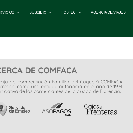
RVICIOS
SUBSIDIO
FOSFEC
AGENCIA DE VIAJES
CERCA DE COMFACA
caja de compensación Familiar del Caquetá COMFACA
 creada como una entidad autónoma en el año de 1974
iniciativa de los comerciantes de la ciudad de Florencia.