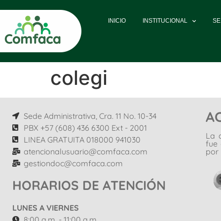
INICIO
INSTITUCIONAL
SE
colegi
A
Sede Administrativa, Cra. 11 No. 10-34
PBX +57 (608) 436 6300 Ext - 2001
La 
LINEA GRATUITA 018000 941030
fue
atencionalusuario@comfaca.com
por 
gestiondoc@comfaca.com
HORARIOS DE ATENCIÓN
LUNES A VIERNES
8:00 a.m. - 11:00 a.m.