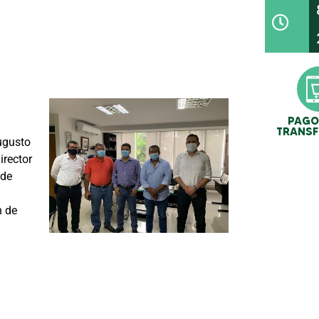
PAGO
TRANSF
Augusto
irector
 de
n de