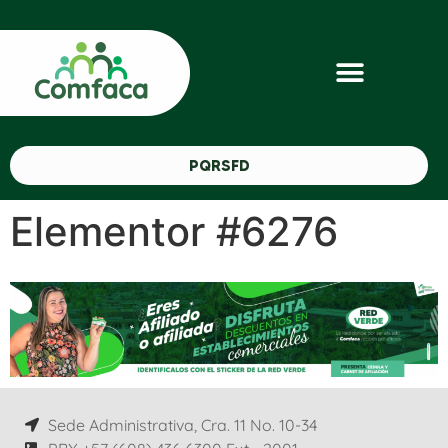
PQRSFD
Elementor #6276
Sede Administrativa, Cra. 11 No. 10-34