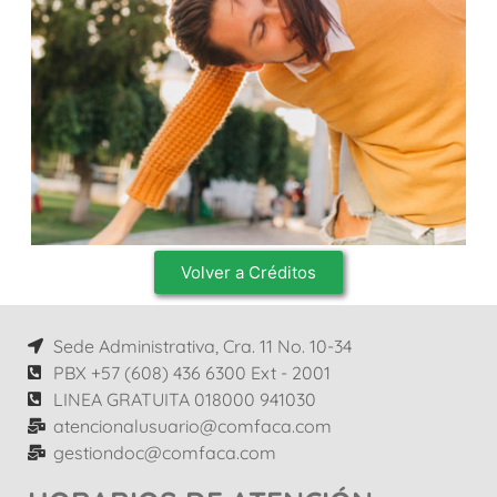
Volver a Créditos
Sede Administrativa, Cra. 11 No. 10-34
PBX +57 (608) 436 6300 Ext - 2001
LINEA GRATUITA 018000 941030
atencionalusuario@comfaca.com
gestiondoc@comfaca.com