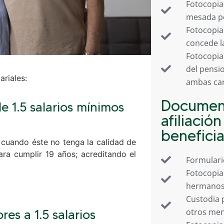
Fotocopia 
mesada pe
Fotocopia
concede l
Fotocopia
del pensi
ariales:
ambas car
Documen
 1.5 salarios mínimos
afiliació
beneficia
uando éste no tenga la calidad de
para cumplir 19 años; acreditando el
Formulario
Fotocopia 
hermanos,
Custodia 
otros men
es a 1.5 salarios