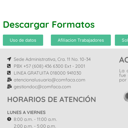
Descargar Formatos
Uso de datos
Afiliacion Trabajadores
Sol
A
Sede Administrativa, Cra. 11 No. 10-34
PBX +57 (608) 436 6300 Ext - 2001
La 
LINEA GRATUITA 018000 941030
fue
atencionalusuario@comfaca.com
por 
gestiondoc@comfaca.com
HORARIOS DE ATENCIÓN
LUNES A VIERNES
8:00 a.m. - 11:00 a.m.
2:00 p.m. - 5:00 p.m.