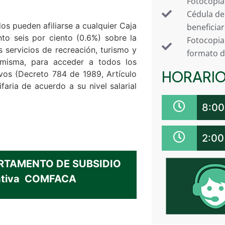
Fotocopia
Cédula de
s pueden afiliarse a cualquier Caja
beneficiar
to seis por ciento (0.6%) sobre la
Fotocopia
 servicios de recreación, turismo y
formato d
 misma, para acceder a todos los
HORARIO
ivos (Decreto 784 de 1989, Artículo
faria de acuerdo a su nivel salarial
8:00
2:00
EPARTAMENTO DE SUBSIDIO
rativa COMFACA