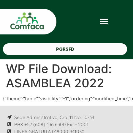
PQRSFD
WP File Download:
ASAMBLEA 2022
{“theme”:”table”,”visibility”:”-1″,”ordering”:”modified_tim
Sede Administrativa, Cra. 11 No. 10-34
PBX +57 (608) 436 6300 Ext - 2001
LINEA GRATUITA 018000 941030