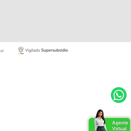
al
Agente
Virtual