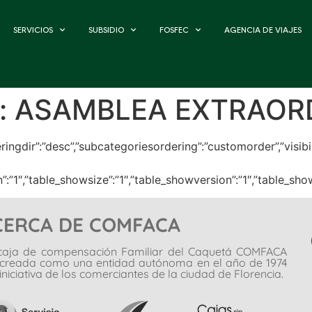
SERVICIOS
SUBSIDIO
FOSFEC
AGENCIA DE VIAJES
:
ASAMBLEA EXTRAOR
eringdir”:”desc”,”subcategoriesordering”:”customorder”,”visi
on”:”1″,”table_showsize”:”1″,”table_showversion”:”1″,”table_
CERCA DE COMFACA
caja de compensación Familiar del Caquetá COMFACA
 creada como una entidad autónoma en el año de 1974
iniciativa de los comerciantes de la ciudad de Florencia.