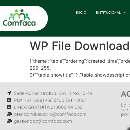
INICIO
INSTITUCIONAL
WP File Download
{“theme”:”table”,”ordering”:”created_time”,”ord
255, 255,
0)”,”table_showtitle”:”1″,”table_showdescripti
A
Sede Administrativa, Cra. 11 No. 10-34
PBX +57 (608) 436 6300 Ext - 2001
La 
LINEA GRATUITA 018000 941030
fue
atencionalusuario@comfaca.com
por 
gestiondoc@comfaca.com