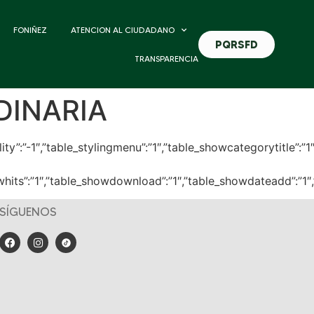
FONIÑEZ
ATENCION AL CIUDADANO
PQRSFD
TRANSPARENCIA
DINARIA
bility”:”-1″,”table_stylingmenu”:”1″,”table_showcategorytitle
showhits”:”1″,”table_showdownload”:”1″,”table_showdateadd”:”1
SÍGUENOS