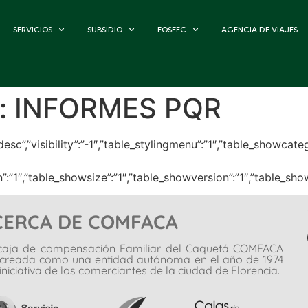
SERVICIOS
SUBSIDIO
FOSFEC
AGENCIA DE VIAJES
:
INFORMES PQR
r”:”desc”,”visibility”:”-1″,”table_stylingmenu”:”1″,”table_sh
on”:”1″,”table_showsize”:”1″,”table_showversion”:”1″,”table_
CERCA DE COMFACA
caja de compensación Familiar del Caquetá COMFACA
 creada como una entidad autónoma en el año de 1974
iniciativa de los comerciantes de la ciudad de Florencia.