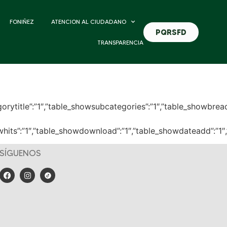
FONIÑEZ
ATENCION AL CIUDADANO
PQRSFD
TRANSPARENCIA
owcategorytitle”:”1″,”table_showsubcategories”:”1″,”table_show
showhits”:”1″,”table_showdownload”:”1″,”table_showdateadd”:”1
SÍGUENOS