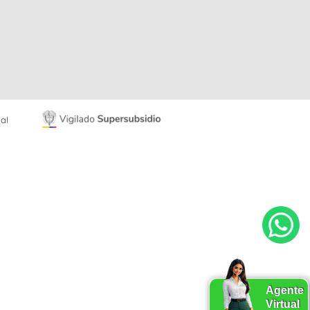
al
Agente
Virtual