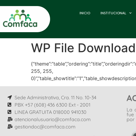
INICIO
INSTITUCIONAL
WP File Download
{“theme”:”table”,”ordering”:”title”,”orderingdi
255, 255,
0)”,”table_showtitle”:”1″,”table_showdescripti
A
Sede Administrativa, Cra. 11 No. 10-34
PBX +57 (608) 436 6300 Ext - 2001
La 
LINEA GRATUITA 018000 941030
fue
atencionalusuario@comfaca.com
por 
gestiondoc@comfaca.com