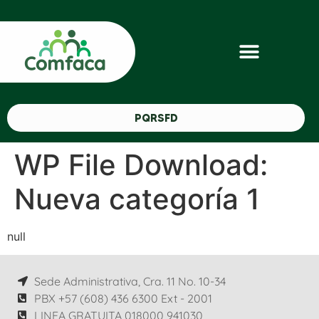
PQRSFD
WP File Download:
Nueva categoría 1
null
Sede Administrativa, Cra. 11 No. 10-34
PBX +57 (608) 436 6300 Ext - 2001
LINEA GRATUITA 018000 941030