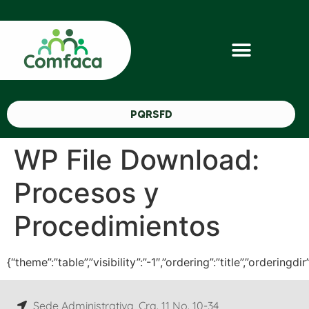
PQRSFD
WP File Download:
Procesos y
Procedimientos
{“theme”:”table”,”visibility”:”-1″,”ordering”:”title”,”orde
Sede Administrativa, Cra. 11 No. 10-34