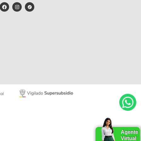
al
Agente
Virtual