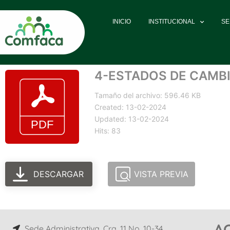
INICIO
INSTITUCIONAL
SE
4-ESTADOS DE CAMBI
Tamaño del archivo: 596.46 KB
Created: 13-02-2024
Updated: 13-02-2024
Hits: 83
DESCARGAR
VISTA PREVIA
A
Sede Administrativa, Cra. 11 No. 10-34