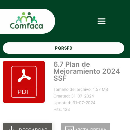
PQRSFD
6.7 Plan de
Mejoramiento 2024
SSF
Tamaño del archivo: 1.57 MB
Created: 31-07-2024
Updated: 31-07-2024
Hits: 123