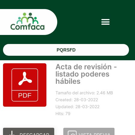
PQRSFD
Acta de revisión -
listado poderes
hábiles
Tamaño del archivo: 2.46 MB
Created: 28-03-2022
Updated: 28-03-2022
Hits: 79