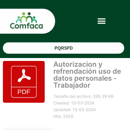
PQRSFD
Autorizacion y
refrendación uso de
datos personales -
Trabajador
Tamaño del archivo: 395.39 KB
Created: 13-03-2024
Updated: 13-03-2024
Hits: 2354