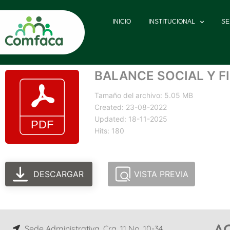
INICIO
INSTITUCIONAL
SE
BALANCE SOCIAL Y F
Tamaño del archivo: 5.05 MB
Created: 23-08-2022
Updated: 18-11-2025
Hits: 180
DESCARGAR
VISTA PREVIA
A
Sede Administrativa, Cra. 11 No. 10-34