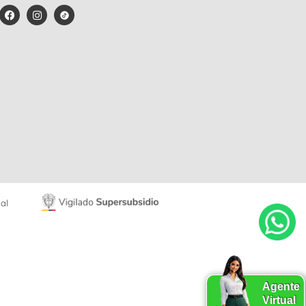
al
Agente
Virtual