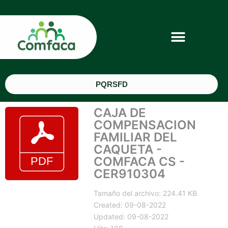
PQRSFD
CAJA DE
COMPENSACION
FAMILIAR DEL
CAQUETA -
COMFACA CS -
CER910304
Tamaño del archivo: 224.41 KB
Created: 09-08-2022
Updated: 09-08-2022