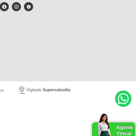
al
Agente
Virtual