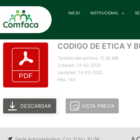
INICIO
INSTITUCIONAL
SE
CODIGO DE ETICA Y 
Tamaño del archivo: 11.26 MB
Created: 14-02-2022
Updated: 14-02-2022
Hits: 142
DESCARGAR
VISTA PREVIA
A
Sede Administrativa, Cra. 11 No. 10-34