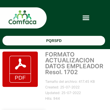
PQRSFD
FORMATO
ACTUALIZACION
DATOS EMPLEADOR
Resol. 1702
Tamaño del archivo: 417.45 KB
Created: 25-07-2022
Updated: 25-07-2022
Hits: 944