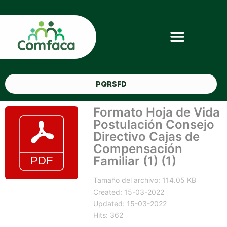
PQRSFD
Formato Hoja de Vida
Postulación Consejo
Directivo Cajas de
Compensación
Familiar (1) (1)
Tamaño del archivo: 114.05 KB
Created: 15-03-2022
Updated: 15-03-2022
Hits: 362