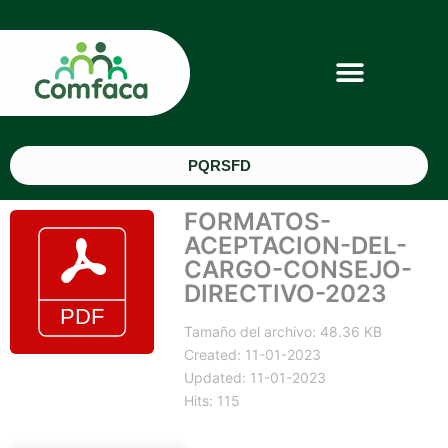
PQRSFD
FORMATOS-
ACEPTACION-DEL-
CARGO-CONSEJO-
DIRECTIVO-2023
Tamaño del archivo: 48.36 KB
Created: 11-01-2023
Updated: 11-01-2023
Hits: 115