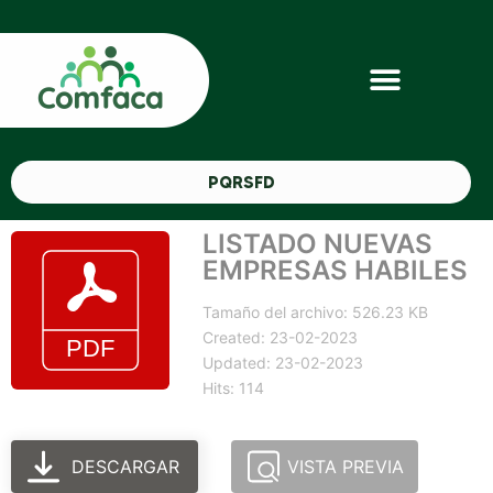
PQRSFD
LISTADO NUEVAS
EMPRESAS HABILES
Tamaño del archivo: 526.23 KB
Created: 23-02-2023
Updated: 23-02-2023
Hits: 114
DESCARGAR
VISTA PREVIA