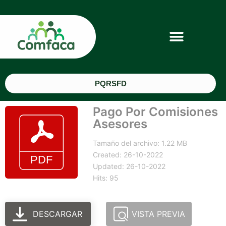
PQRSFD
Pago Por Comisiones
Asesores
Tamaño del archivo: 1.22 MB
Created: 26-10-2022
Updated: 26-10-2022
Hits: 95
DESCARGAR
VISTA PREVIA