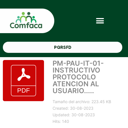
PQRSFD
PM-PAU-IT-01-
INSTRUCTIVO
PROTOCOLO
ATENCION AL
USUARIO.....
Tamaño del archivo: 223.45 KB
Created: 30-08-2023
Updated: 30-08-2023
Hits: 140