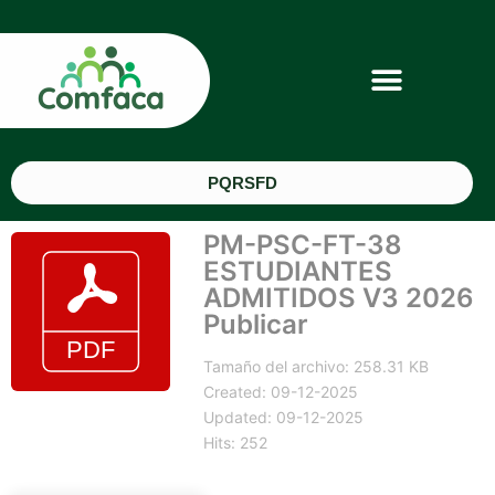
PQRSFD
PM-PSC-FT-38
ESTUDIANTES
ADMITIDOS V3 2026
Publicar
Tamaño del archivo: 258.31 KB
Created: 09-12-2025
Updated: 09-12-2025
Hits: 252