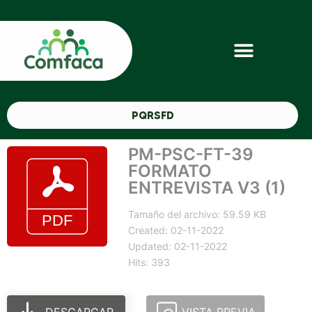
PQRSFD
PM-PSC-FT-39
FORMATO
ENTREVISTA V3 (1)
Tamaño del archivo: 59.59 KB
Created: 02-11-2022
Updated: 02-11-2022
Hits: 393