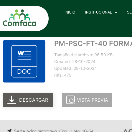
INICIO
INSTITUCIONAL
SE
PM-PSC-FT-40 FORM
Tamaño del archivo: 96.50 KB
Created: 28-10-2024
Updated: 28-10-2024
Hits: 479
DESCARGAR
VISTA PREVIA
A
Sede Administrativa, Cra. 11 No. 10-34