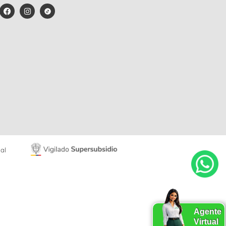
al
Agente
Virtual