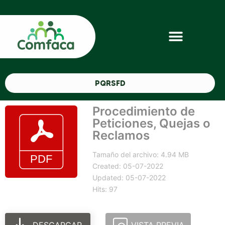
PQRSFD
Procedimiento de
Peticiones, Quejas o
Reclamos
Tamaño del archivo: 4.94 MB
Created: 05-07-2022
Updated: 05-07-2022
Hits: 97