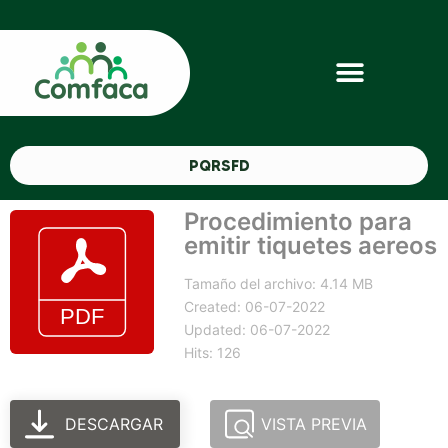
PQRSFD
Procedimiento para
emitir tiquetes aereos
Tamaño del archivo: 4.14 MB
Created: 06-07-2022
Updated: 06-07-2022
Hits: 126
DESCARGAR
VISTA PREVIA