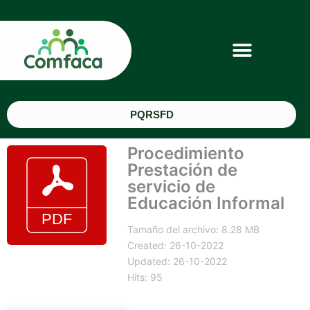
PQRSFD
Procedimiento
Prestación de
servicio de
Educación Informal
Tamaño del archivo: 8.28 MB
Created: 26-10-2022
Updated: 26-10-2022
Hits: 95