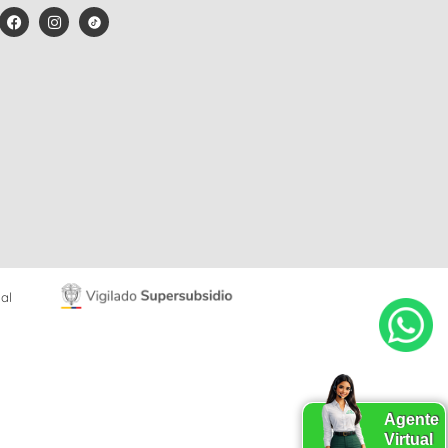
al
Agente
Virtual