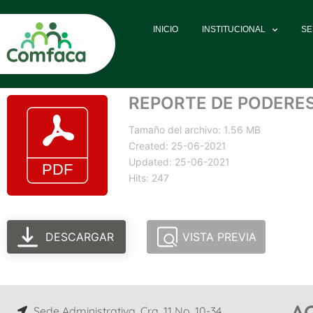
INICIO
INSTITUCIONAL
SE
REPORTE DE PODERE
Tamaño del archivo: 1.56 MB
Created: 25-06-2021
Updated: 25-06-2021
Hits: 247
DESCARGAR
VISTA PREVIA
A
Sede Administrativa, Cra. 11 No. 10-34