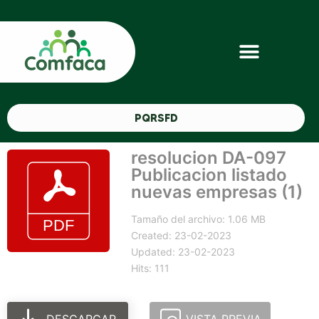
PQRSFD
resolucion DA-097
Publicacion listado
nuevas empresas (1)
Tamaño del archivo: 1.06 MB
Created: 23-02-2023
Updated: 23-02-2023
Hits: 111