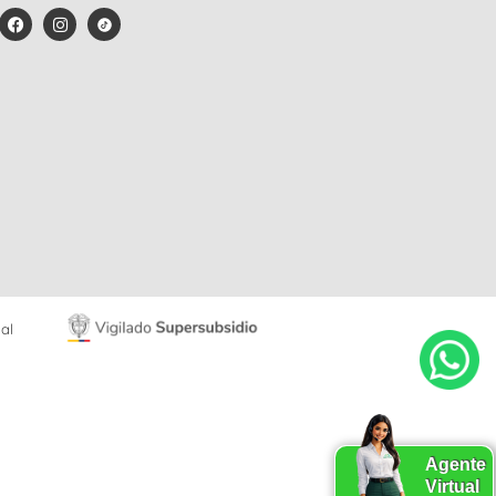
al
Agente
Virtual