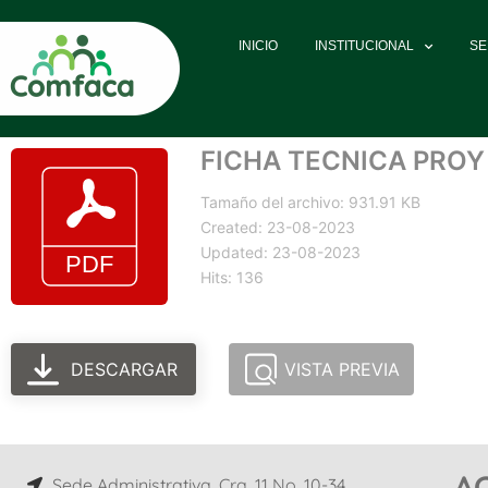
INICIO
INSTITUCIONAL
SE
FICHA TECNICA PROY
Tamaño del archivo: 931.91 KB
Created: 23-08-2023
Updated: 23-08-2023
Hits: 136
DESCARGAR
VISTA PREVIA
A
Sede Administrativa, Cra. 11 No. 10-34