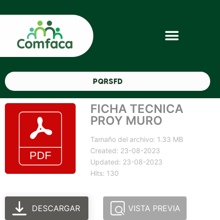
PQRSFD
FICHA TECNICA
PROY MURO
Tamaño del archivo: 1.33 MB
Created: 23-08-2023
Updated: 23-08-2023
Hits: 130
DESCARGAR
VISTA PREVIA