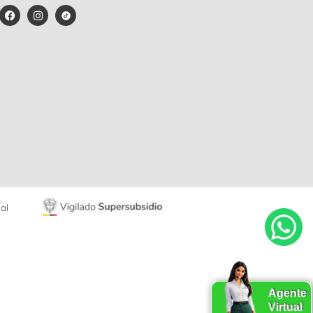
al
Agente
Virtual