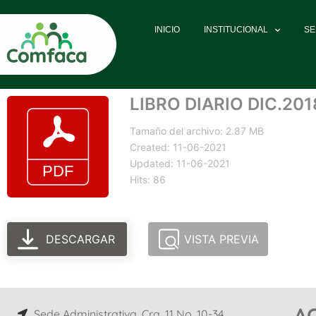
INICIO
INSTITUCIONAL
SE
LIBRO DIARIO DIC.201
Tamaño del archivo: 2.87 MB
Created: 11-06-2021
Updated: 11-06-2021
Hits: 86
DESCARGAR
VISTA PREVIA
A
Sede Administrativa, Cra. 11 No. 10-34