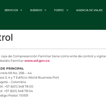
SERVICIOS
SUBSIDIO
FOSFEC
AGENCIA DE VIAJES
rol
 caja de Compresanción Familiar tiene como ente de control y vigila
bsidio Familiar
www.ssf.gov.co
EDE PRINCIPAL
rrera 69 No. 25B – 44.
sos 3, 4 y 7 Edificio World Business Port
gotá – Colombia
X: +57 (601) 348 78 00
X: +57 (601) 348 78 04
digo Postal: 110931