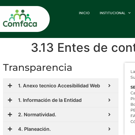
INICIO
INSTITUCIONAL
3.13 Entes de cont
Transparencia
La
Su
1. Anexo tecnico Accesibilidad Web
S
Ca
Pi
1. Información de la Entidad
Bo
PB
2. Normatividad.
FA
Có
4. Planeación.