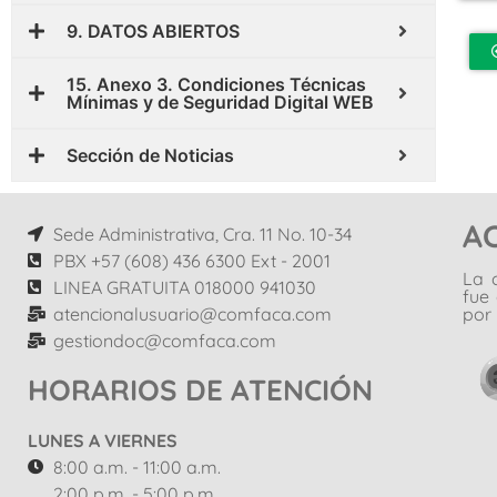
9. DATOS ABIERTOS
15. Anexo 3. Condiciones Técnicas
Mínimas y de Seguridad Digital WEB
Sección de Noticias
A
Sede Administrativa, Cra. 11 No. 10-34
PBX +57 (608) 436 6300 Ext - 2001
La 
LINEA GRATUITA 018000 941030
fue
atencionalusuario@comfaca.com
por 
gestiondoc@comfaca.com
HORARIOS DE ATENCIÓN
LUNES A VIERNES
8:00 a.m. - 11:00 a.m.
2:00 p.m. - 5:00 p.m.