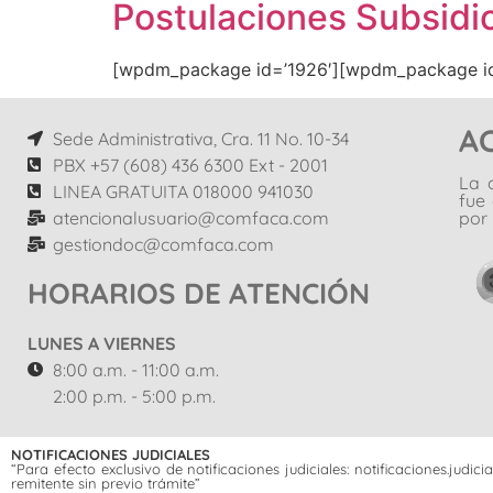
Postulaciones Subsidio
[wpdm_package id=’1926′][wpdm_package id
A
Sede Administrativa, Cra. 11 No. 10-34
PBX +57 (608) 436 6300 Ext - 2001
La 
LINEA GRATUITA 018000 941030
fue
atencionalusuario@comfaca.com
por 
gestiondoc@comfaca.com
HORARIOS DE ATENCIÓN
LUNES A VIERNES
8:00 a.m. - 11:00 a.m.
2:00 p.m. - 5:00 p.m.
NOTIFICACIONES JUDICIALES
“Para efecto exclusivo de notificaciones judiciales: notificaciones.jud
remitente sin previo trámite”