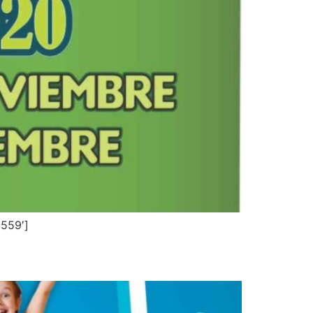
559′]