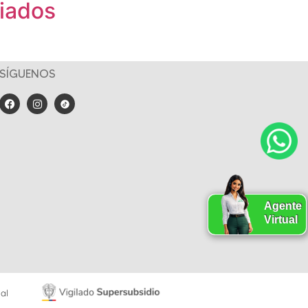
liados
SÍGUENOS
Agente
Virtual
al