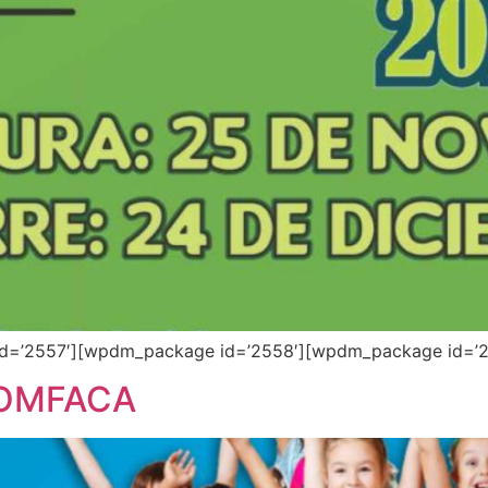
d=’2557′][wpdm_package id=’2558′][wpdm_package id=’2
COMFACA