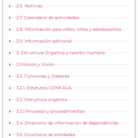
2.6. Noticias
2.7. Calendario de actividades
2.8. Información para niños, niñas y adolescentes
2.9. Información adicional
3. Estructura Orgánica y talento Humano
3.1.Misión y Visión
3.2. Funciones y Deberes
3.2.1. Estatutos COMFACA
3.3. Estructura orgánica
3.3.1 Procesos y procedimientos
3.4. Directorio de información de dependencias
3.5. Directorio de entidades